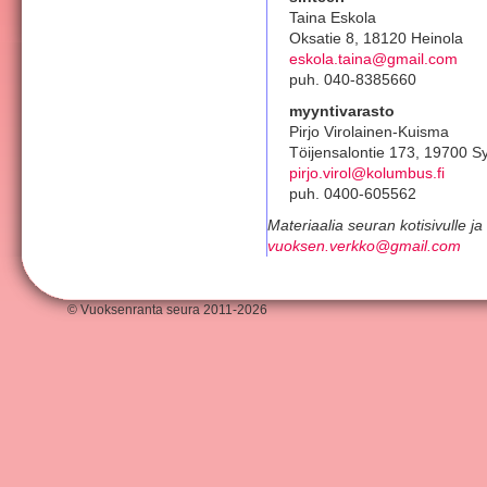
Taina Eskola
Oksatie 8, 18120 Heinola
eskola.taina@gmail.com
puh. 040-8385660
myyntivarasto
Pirjo Virolainen-Kuisma
Töijensalontie 173, 19700 
pirjo.virol@kolumbus.fi
puh. 0400-605562
Materiaalia seuran kotisivulle j
vuoksen.verkko@gmail.com
© Vuoksenranta seura 2011-2026