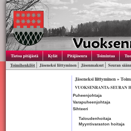
Tietoa pitäjästä
Kylät
Pitäjäseura
Toimintaa
Tuo
Toimihenkilöt
Jäseneksi liittyminen
Jäsenmaksut
Seuran sään
Jäseneksi liittyminen » Toim
VUOKSENRANTA-SEURAN HA
Puheenjohtaja
Varapuheenjohtaja
Sihteeri
Taloudenhoitaja
Myyntivaraston hoitaja