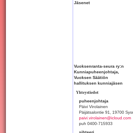
Jäsenet
Vuoksenranta-seura ry:n
Kunniapuheenjohtaja,
Vuoksen Säätiön
hallituksen kunniajäsen
Yhteystiedot
puheenjohtaja
Päivi Virolainen
Päijätsalontie 91, 19700 Sy
paivi.virolainen@icloud.com
puh 0400-715933
sihteeri